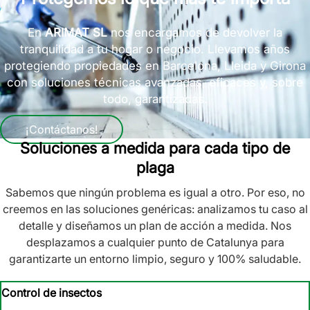
En
ARIMAT SL
nos encargamos de devolver la
tranquilidad a tu hogar o negocio. Llevamos años
protegiendo propiedades en Barcelona, Lleida y Girona
con soluciones técnicas avanzadas, eficaces y, sobre
todo, garantizadas.
¡Contáctanos!
Soluciones a medida para cada tipo de
plaga
Sabemos que ningún problema es igual a otro. Por eso, no
creemos en las soluciones genéricas: analizamos tu caso al
detalle y diseñamos un plan de acción a medida. Nos
desplazamos a cualquier punto de Catalunya para
garantizarte un entorno limpio, seguro y 100% saludable.
Control de insectos