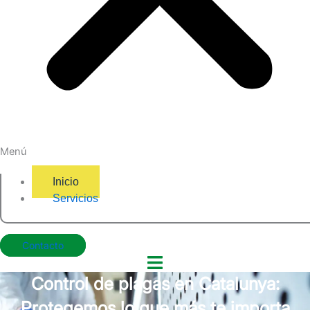
Menú
Inicio
Servicios
Contacto
Control de plagas en Catalunya:
Protegemos lo que más te importa